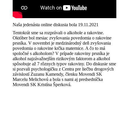
Naša jedenásta online diskusia bola 19.11.2021
Tentokrát sme sa rozprávali o alkohole a rakovine.
Október bol mesiac zvyšovania povedomia o rakovine
prsníka. V novembri je medzinárodný deň zvyšovania
povedomia o rakovine krčka maternice. A čo to má
spoločné s alkoholom? V prípade rakoviny prsníka je
alkohol najzávažnejším rizikovým faktorom a alkohol
spôsobuje až 7 rôznych typov rakoviny. Do diskusie sme
si pozvali psychologičku z Centra pre liečbu drogových
závislostí Zuzanu Kamendy, členku Movendi SK
Marcelu Melichovú a bola s nami aj predsedníčka
Movendi SK Kristína Šperková.