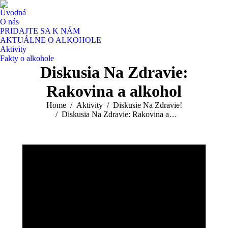
Úvodná
O nás
PRIDAJTE SA K NÁM
AKTUÁLNE O ALKOHOLE
Aktivity
Fakty o alkohole
Diskusia Na Zdravie:
Rakovina a alkohol
You are here:
Home
Aktivity
Diskusie Na Zdravie!
Diskusia Na Zdravie: Rakovina a…